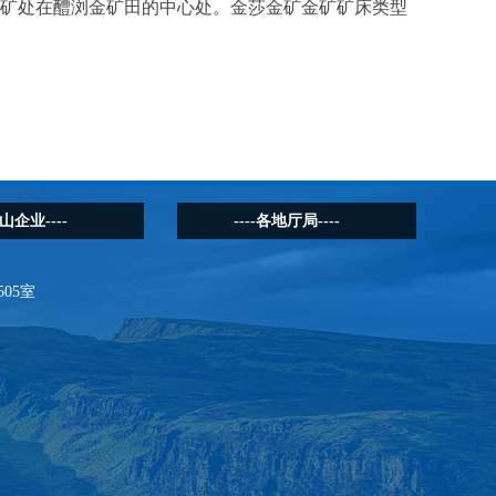
矿处在醴浏金矿田的中心处。金莎金矿金矿矿床类型
矿山企业----
----各地厅局----
05室