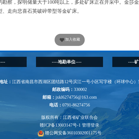
的勘察，探明储量大于
100
吨以上，多处矿床正在开采中。金莎金
型、走向悲喜石英破碎带型等金矿床。
加入收藏
---
----地勘单位----
----
地址：
江西省南昌市西湖区团结路12号滨江一号小区写字楼（环球中心）5
邮政编码：
330002
邮箱：
jxkl6274756@163.com
电话：
0791-86274756
版权所有：江西省矿业联合会
赣ICP备13003147号-1
管理登录
赣公网安备36010302001175号