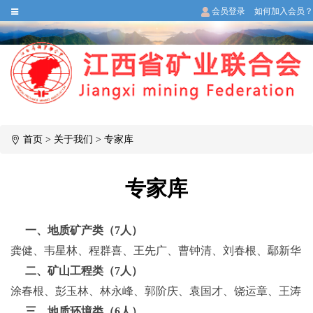
会员登录
如何加入会员？
首页
>
关于我们
>
专家库
专家库
一、地质矿产类（
7人）
龚健、韦星林、程群喜、王先广、曹钟清、刘春根、鄢新华
二、矿山工程类（
7人）
涂春根、彭玉林、林永峰、郭阶庆、袁国才、饶运章、王涛
三、地质环境类（
6人）