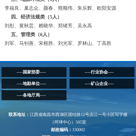
李福良、巢志众、颜春、熊顺伟、朱乐辉、欧阳安源
四、经济法规类（
5人）
刘彤、黄秋芸、赖晓华、郑绪芳、吴永高
五、管理类（
6人）
刘军、马钊善、宋根胜、刘光军、罗林山、丁高胜
----国家部委----
----行业协会----
----地勘单位----
----矿山企业----
----各地厅局----
联系地址：
江西省南昌市西湖区团结路12号滨江一号小区写字楼
（环球中心）505室
邮政编码：
330002