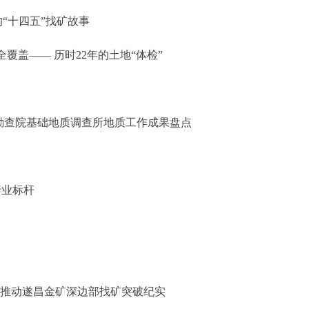
“十四五”找矿故事
覆盖—— 历时22年的土地“体检”
勘查院基础地质调查所地质工作成果盘点
行业标杆
队推动遂昌金矿深边部找矿突破纪实