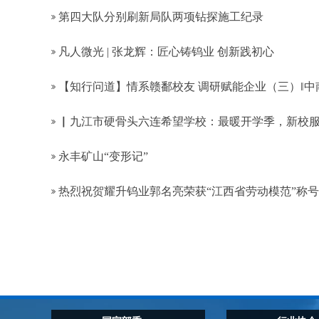
第四大队分别刷新局队两项钻探施工纪录
凡人微光 | 张龙辉：匠心铸钨业 创新践初心
【知行问道】情系赣鄱校友 调研赋能企业（三）‖中
▏九江市硬骨头六连希望学校：最暖开学季，新校
永丰矿山“变形记”
热烈祝贺耀升钨业郭名亮荣获“江西省劳动模范”称号