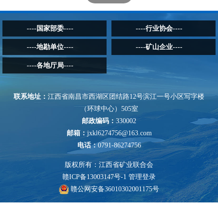
----国家部委----
----行业协会----
----地勘单位----
----矿山企业----
----各地厅局----
联系地址：
江西省南昌市西湖区团结路12号滨江一号小区写字楼
（环球中心）505室
邮政编码：
330002
邮箱：
jxkl6274756@163.com
电话：
0791-86274756
版权所有：江西省矿业联合会
赣ICP备13003147号-1
管理登录
赣公网安备36010302001175号