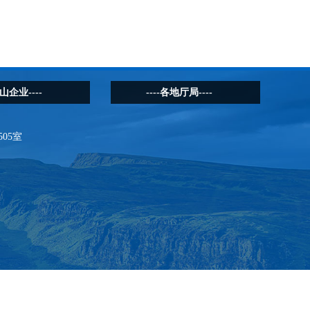
矿山企业----
----各地厅局----
05室