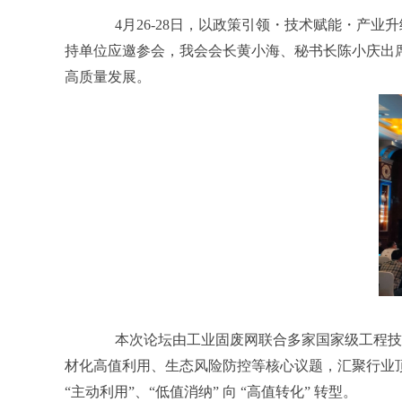
4月26-28日，
以政策引领・技术赋能・产业升
持单位应邀参会，我会
会长黄小海、
秘书长陈小庆出
高质量发展。
本次论坛由工业固废网联合多家国家级工程技
材化高值利用、生态风险防控等核心议题，汇聚行业顶
“主动利用”、“低值消纳” 向 “高值转化” 转型。